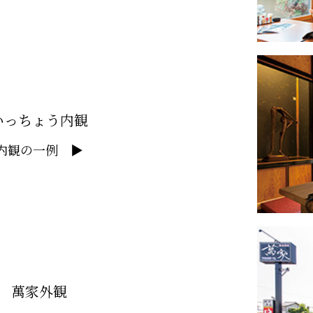
いっちょう内観
内観の一例 ▶
萬家外観