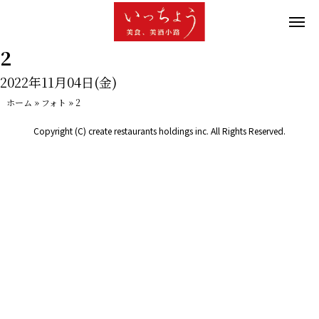
2
2022年11月04日(金)
ホーム
»
フォト
»
2
Copyright (C) create restaurants holdings inc. All Rights Reserved.