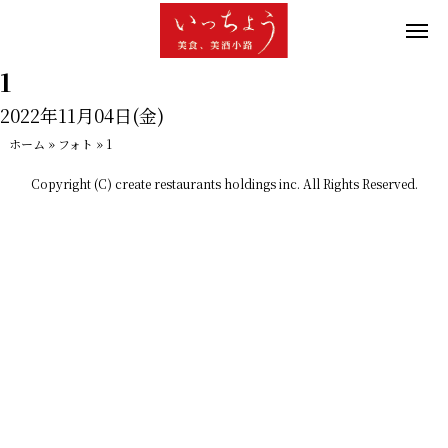
1
2022年11月04日(金)
ホーム
»
フォト
»
1
Copyright (C) create restaurants holdings inc. All Rights Reserved.